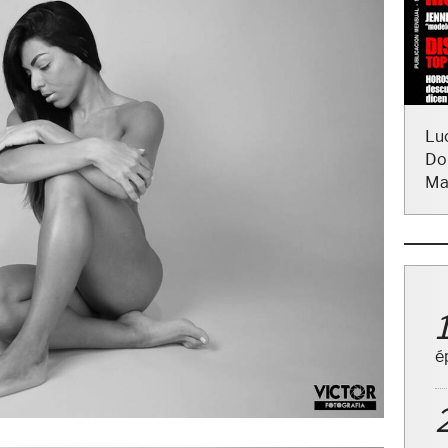
Lu
Do
Ma
é