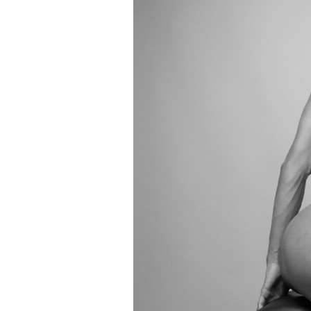
Superação
Fisiculturismo
Anabolizantes
Suplementação
Alimentação
Treino
Saúde
Ensaios
Concursos
Moda
Praia
Contato