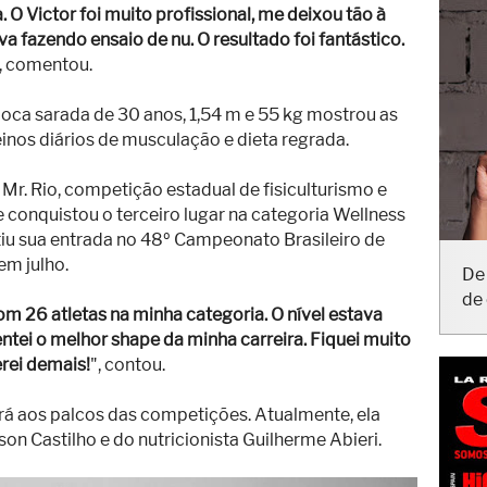
. O Victor foi muito profissional, me deixou tão à
 fazendo ensaio de nu. O resultado foi fantástico.
, comentou.
ioca sarada de 30 anos, 1,54 m e 55 kg mostrou as
inos diários de musculação e dieta regrada.
Mr. Rio, competição estadual de fisiculturismo e
e conquistou o terceiro lugar na categoria Wellness
iu sua entrada no 48º Campeonato Brasileiro de
De 
em julho.
de 
om 26 atletas na minha categoria. O nível estava
ntei o melhor shape da minha carreira. Fiquei muito
rei demais!
", contou.
rá aos palcos das competições. Atualmente, ela
on Castilho e do nutricionista Guilherme Abieri.