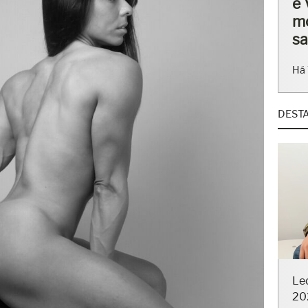
ba
en
Há 
DEST
Le
20