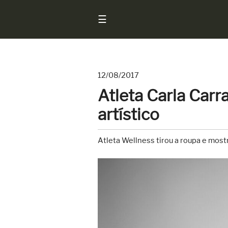
☰
12/08/2017
Início
Atleta Carla Carr
Notícias
artístico
Sarados
do
Atleta Wellness tirou a roupa e mos
Brasil
Entrevistas
Antes
e
Depois