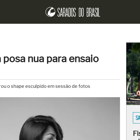
a posa nua para ensaio
trou o shape esculpido em sessão de fotos
EN
Er