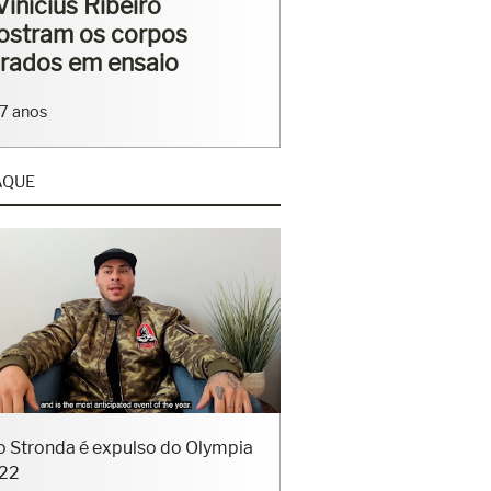
rriga tanquinho em
saio
4 anos
AQUE
o Stronda é expulso do Olympia
22