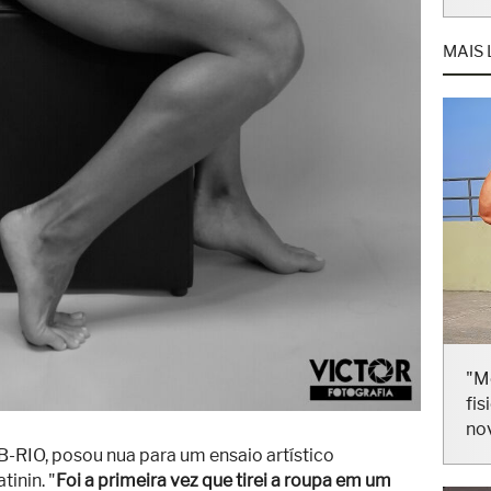
MAIS 
"M
fis
no
BB-RIO, posou nua para um ensaio artístico
tinin. "
Foi a primeira vez que tirei a roupa em um