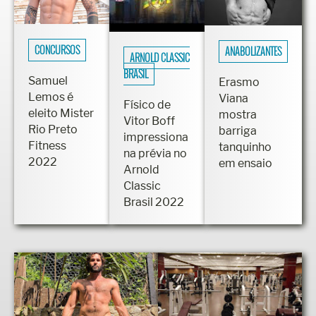
CONCURSOS
ANABOLIZANTES
ARNOLD CLASSIC
BRASIL
Samuel
Erasmo
Lemos é
Viana
Físico de
eleito Mister
mostra
Vitor Boff
Rio Preto
barriga
impressiona
Fitness
tanquinho
na prévia no
2022
em ensaio
Arnold
Classic
Brasil 2022