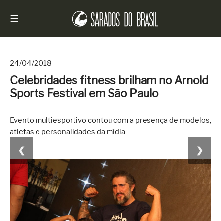
☰
24/04/2018
Celebridades fitness brilham no Arnold
Início
Sports Festival em São Paulo
Notícias
Sarados
Evento multiesportivo contou com a presença de modelos,
do
atletas e personalidades da mídia
Brasil
❮
❯
Entrevistas
Antes
e
Depois