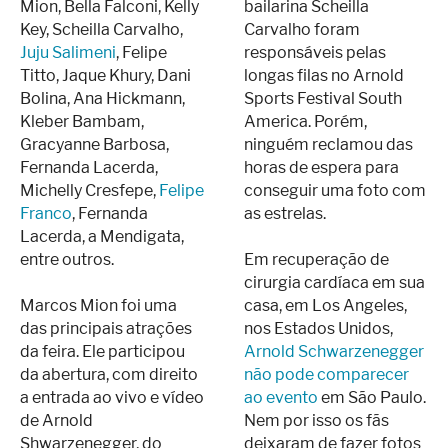
Mion, Bella Falconi, Kelly
bailarina Scheilla
Key, Scheilla Carvalho,
Carvalho foram
Juju Salimeni
, Felipe
responsáveis pelas
Titto, Jaque Khury, Dani
longas filas no Arnold
Bolina, Ana Hickmann,
Sports Festival South
Kleber Bambam,
America. Porém,
Gracyanne Barbosa,
ninguém reclamou das
Fernanda Lacerda,
horas de espera para
Michelly Cresfepe,
Felipe
conseguir uma foto com
Franco
, Fernanda
as estrelas.
Lacerda, a Mendigata,
entre outros.
Em recuperação de
cirurgia cardíaca em sua
Marcos Mion foi uma
casa, em Los Angeles,
das principais atrações
nos Estados Unidos,
da feira. Ele participou
Arnold Schwarzenegger
da abertura, com direito
não pode comparecer
a entrada ao vivo e vídeo
ao evento
em São Paulo.
de Arnold
Nem por isso os fãs
Shwarzenegger, do
deixaram de fazer fotos