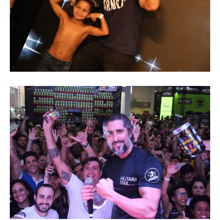
Superação
Fisiculturismo
Anabolizantes
Suplementação
Alimentação
Treino
Saúde
Ensaios
Concursos
Moda
Praia
Contato