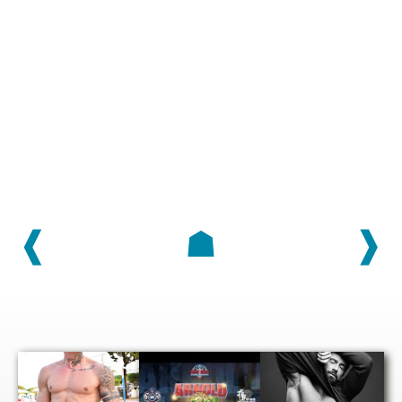
❰
☗
❱