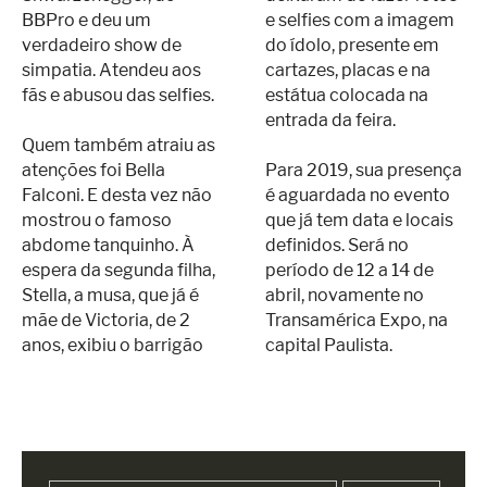
BBPro e deu um
e selfies com a imagem
verdadeiro show de
do ídolo, presente em
simpatia. Atendeu aos
cartazes, placas e na
fãs e abusou das selfies.
estátua colocada na
entrada da feira.
Quem também atraiu as
atenções foi Bella
Para 2019, sua presença
Falconi. E desta vez não
é aguardada no evento
mostrou o famoso
que já tem data e locais
abdome tanquinho. À
definidos. Será no
espera da segunda filha,
período de 12 a 14 de
Stella, a musa, que já é
abril, novamente no
mãe de Victoria, de 2
Transamérica Expo, na
anos, exibiu o barrigão
capital Paulista.