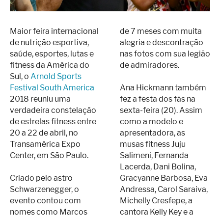
Maior feira internacional
de 7 meses com muita
de nutrição esportiva,
alegria e descontração
saúde, esportes, lutas e
nas fotos com sua legião
fitness da América do
de admiradores.
Sul, o
Arnold Sports
Festival South America
Ana Hickmann também
2018 reuniu uma
fez a festa dos fãs na
verdadeira constelação
sexta-feira (20). Assim
de estrelas fitness entre
como a modelo e
20 a 22 de abril, no
apresentadora, as
Transamérica Expo
musas fitness Juju
Center, em São Paulo.
Salimeni, Fernanda
Lacerda, Dani Bolina,
Criado pelo astro
Gracyanne Barbosa, Eva
Schwarzenegger, o
Andressa, Carol Saraiva,
evento contou com
Michelly Cresfepe, a
nomes como Marcos
cantora Kelly Key e a