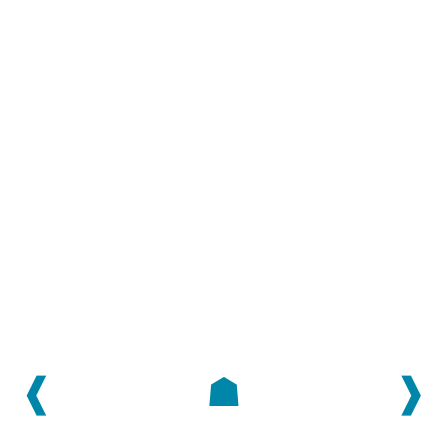
❰
☗
❱