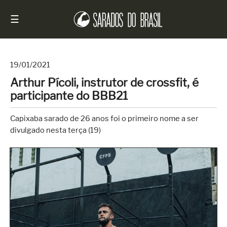
☰
19/01/2021
Arthur Pícoli, instrutor de crossfit, é
Início
participante do BBB21
Notícias
Capixaba sarado de 26 anos foi o primeiro nome a ser
Sarados
divulgado nesta terça (19)
do
Brasil
Entrevistas
Antes
e
Depois