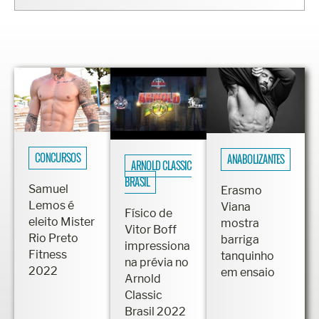
CONCURSOS
ANABOLIZANTES
ARNOLD CLASSIC
BRASIL
Samuel
Erasmo
Lemos é
Viana
Físico de
eleito Mister
mostra
Vitor Boff
Rio Preto
barriga
impressiona
Fitness
tanquinho
na prévia no
2022
em ensaio
Arnold
Classic
Brasil 2022