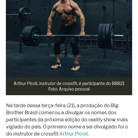
Superação
Fisiculturismo
Anabolizantes
Suplementação
Alimentação
Treino
Saúde
Arthur Pícoli, instrutor de crossfit, é participante do BBB21

Ensaios
Foto: Arquivo pessoal
Concursos
Na tarde dessa terça-feira (21), a produção do Big
Moda
Brother Brasil comecou a divulgar os nomes dos
participantes da próxima edição do reality show mais
Praia
vigiado do país. O primeiro nome a ser divulgado foi o
Contato
do instrutor de crossfit
Arthur Pícoli
.