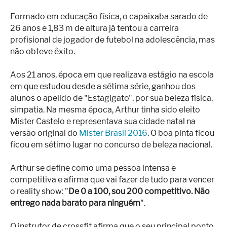
Formado em educação física, o capaixaba sarado de
26 anos e 1,83 m de altura já tentou a carreira
profisional de jogador de futebol na adolescência, mas
não obteve êxito.
Aos 21 anos, época em que realizava estágio na escola
em que estudou desde a sétima série, ganhou dos
alunos o apelido de "Estagigato", por sua beleza física,
simpatia. Na mesma época, Arthur tinha sido eleito
Mister Castelo e representava sua cidade natal na
versão original do
Mister Brasil 2016
. O boa pinta ficou
ficou em sétimo lugar no concurso de beleza nacional.
Arthur se define como uma pessoa intensa e
competitiva e afirma que vai fazer de tudo para vencer
o reality show: "
De 0 a 100, sou 200 competitivo. Não
entrego nada barato para ninguém
".
O instrutor de crossfit afirma que o seu principal ponto