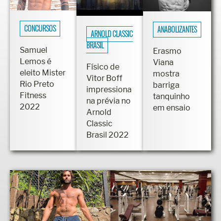
CONCURSOS
ANABOLIZANTES
ARNOLD CLASSIC
BRASIL
Samuel
Erasmo
Lemos é
Viana
Físico de
eleito Mister
mostra
Vitor Boff
Rio Preto
barriga
impressiona
Fitness
tanquinho
na prévia no
2022
em ensaio
Arnold
Classic
Brasil 2022