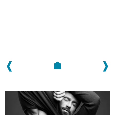
❰
☗
❱