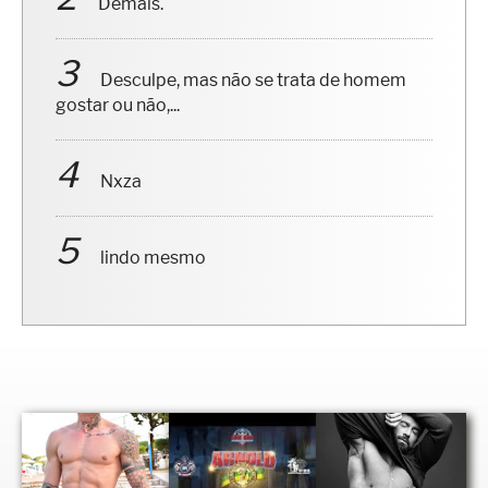
Demais.
Desculpe, mas não se trata de homem
gostar ou não,...
Nxza
lindo mesmo