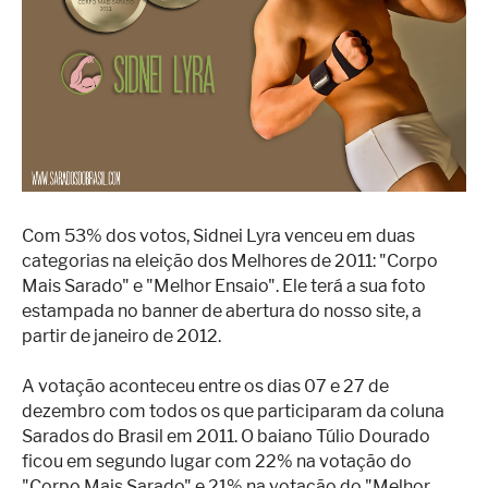
Superação
Fisiculturismo
Anabolizantes
Suplementação
Alimentação
Treino
Com 53% dos votos, Sidnei Lyra venceu em duas
Saúde
categorias na eleição dos Melhores de 2011: "Corpo
Mais Sarado" e "Melhor Ensaio". Ele terá a sua foto
Ensaios
estampada no banner de abertura do nosso site, a
partir de janeiro de 2012.
Concursos
Moda
A votação aconteceu entre os dias 07 e 27 de
dezembro com todos os que participaram da coluna
Praia
Sarados do Brasil em 2011. O baiano Túlio Dourado
ficou em segundo lugar com 22% na votação do
Contato
"Corpo Mais Sarado" e 21% na votação do "Melhor