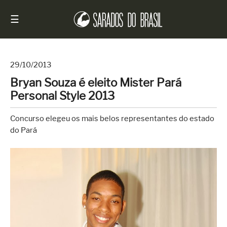
☰
29/10/2013
Bryan Souza é eleito Mister Pará
Início
Personal Style 2013
Notícias
Concurso elegeu os mais belos representantes do estado
Sarados
do Pará
do
Brasil
Entrevistas
Antes
e
Depois