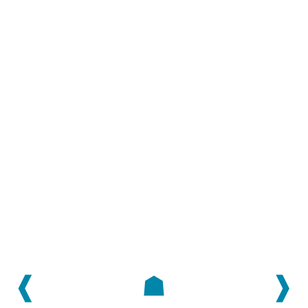
❰
☗
❱