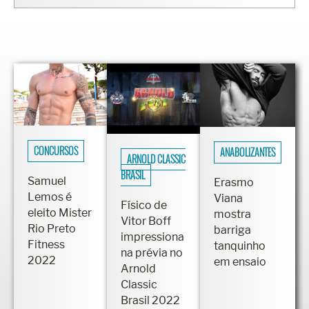
CONCURSOS
ANABOLIZANTES
ARNOLD CLASSIC
BRASIL
Samuel
Erasmo
Lemos é
Viana
Físico de
eleito Mister
mostra
Vitor Boff
Rio Preto
barriga
impressiona
Fitness
tanquinho
na prévia no
2022
em ensaio
Arnold
Classic