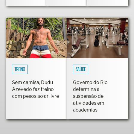
Brasil 2022
TREINO
SAÚDE
Sem camisa, Dudu
Governo do Rio
Azevedo faz treino
determina a
com pesos ao ar livre
suspensão de
atividades em
academias