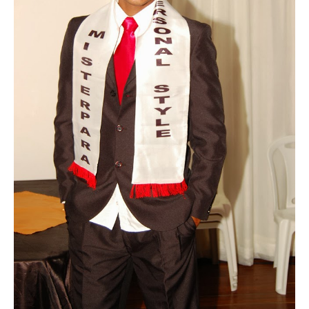
Superação
Fisiculturismo
Anabolizantes
Suplementação
Alimentação
Treino
Saúde
Ensaios
Concursos
Moda
Praia
Contato