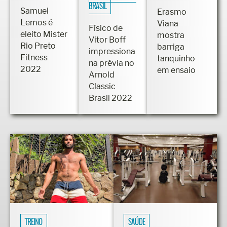
CONCURSOS
ANABOLIZANTES
ARNOLD CLASSIC
BRASIL
Samuel
Erasmo
Lemos é
Viana
Físico de
eleito Mister
mostra
Vitor Boff
Rio Preto
barriga
impressiona
Fitness
tanquinho
na prévia no
2022
em ensaio
Arnold
Classic
Brasil 2022