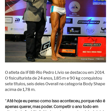
Superação
Fisiculturismo
Anabolizantes
Suplementação
Alimentação
Treino
Saúde
Ensaios
O atleta da IFBB-Rio Pedro Lívio se destacou em 2014.
Concursos
O fisiculturista de 24 anos, 1.85 m e 90 kg conquistou
sete títulos, seis deles Overall na categoria Body Shape
Moda
acima de 1,78 m.
Praia
"
Até hoje eu penso como isso aconteceu, porque não é
Contato
apenas querer, mas poder. Competir o ano todo em