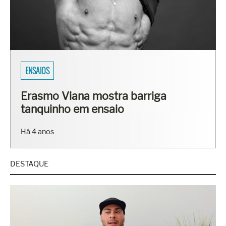
SARADOS DO BRASIL
Fisiculturistas Lucas Luz e Vinícius
Ribeiro mostram os corpos sarados
em ensaio
Há 7 anos
DESTAQUE