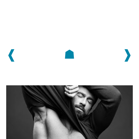
❰
☗
❱