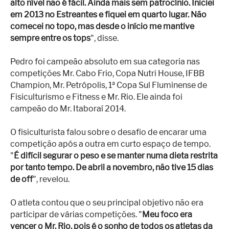
alto nível não é fácil. Ainda mais sem patrocínio. Iniciei
em 2013 no Estreantes e fiquei em quarto lugar. Não
comecei no topo, mas desde o início me mantive
sempre entre os tops
", disse.
Pedro foi campeão absoluto em sua categoria nas
competições Mr. Cabo Frio, Copa Nutri House, IFBB
Champion, Mr. Petrópolis, 1ª Copa Sul Fluminense de
Fisiculturismo e Fitness e Mr. Rio. Ele ainda foi
campeão do Mr. Itaboraí 2014.
O fisiculturista falou sobre o desafio de encarar uma
competição após a outra em curto espaço de tempo.
"
É difícil segurar o peso e se manter numa dieta restrita
por tanto tempo. De abril a novembro, não tive 15 dias
de off
", revelou.
O atleta contou que o seu principal objetivo não era
participar de várias competições. "
Meu foco era
vencer o Mr. Rio, pois é o sonho de todos os atletas da