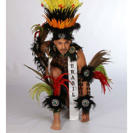
Superação
Fisiculturismo
Anabolizantes
Suplementação
Alimentação
Treino
Saúde
Ensaios
Concursos
Moda
Praia
Contato