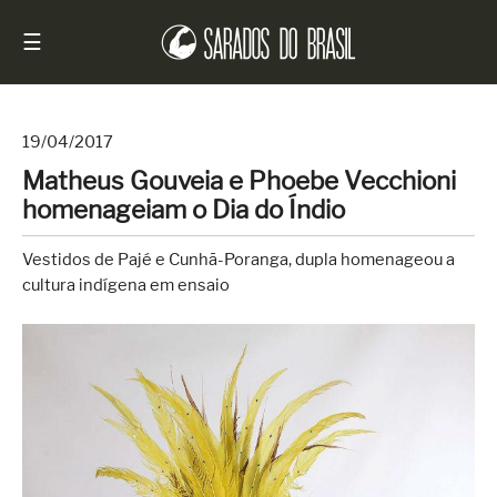
☰
19/04/2017
Matheus Gouveia e Phoebe Vecchioni
Início
homenageiam o Dia do Índio
Notícias
Vestidos de Pajé e Cunhã-Poranga, dupla homenageou a
Sarados
cultura indígena em ensaio
do
Brasil
Entrevistas
Antes
e
Depois