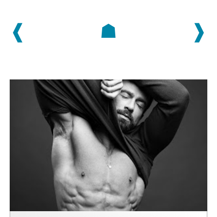
❰
☗
❱