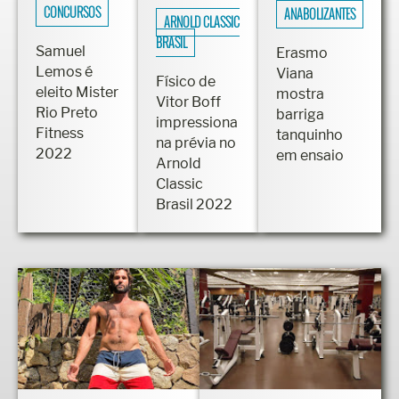
CONCURSOS
ANABOLIZANTES
ARNOLD CLASSIC
BRASIL
Samuel
Erasmo
Lemos é
Viana
Físico de
eleito Mister
mostra
Vitor Boff
Rio Preto
barriga
impressiona
Fitness
tanquinho
na prévia no
2022
em ensaio
Arnold
Classic
Brasil 2022