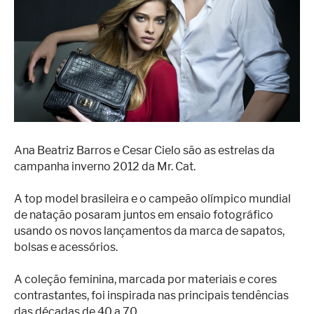
Superação
Fisiculturismo
Anabolizantes
Suplementação
Alimentação
Treino
Ana Beatriz Barros e Cesar Cielo são as estrelas da
Saúde
campanha inverno 2012 da Mr. Cat.
Ensaios
A top model brasileira e o campeão olímpico mundial
de natação posaram juntos em ensaio fotográfico
Concursos
usando os novos lançamentos da marca de sapatos,
Moda
bolsas e acessórios.
Praia
A coleção feminina, marcada por materiais e cores
contrastantes, foi inspirada nas principais tendências
Contato
das décadas de 40 a 70.