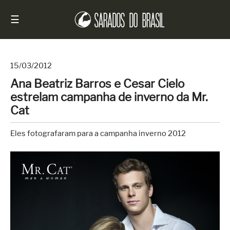
☰
15/03/2012
Ana Beatriz Barros e Cesar Cielo
Início
estrelam campanha de inverno da Mr.
Notícias
Cat
Sarados
Eles fotografaram para a campanha inverno 2012
do
Brasil
Entrevistas
Antes
e
Depois