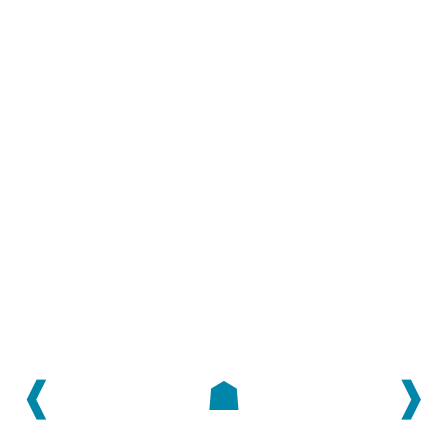
❰
☗
❱