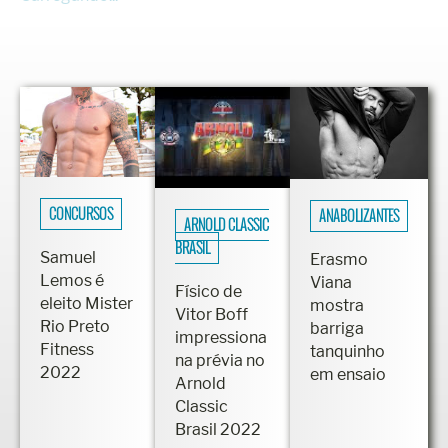
CONCURSOS
ANABOLIZANTES
ARNOLD CLASSIC
BRASIL
Samuel
Erasmo
Lemos é
Viana
Físico de
eleito Mister
mostra
Vitor Boff
Rio Preto
barriga
impressiona
Fitness
tanquinho
na prévia no
2022
em ensaio
Arnold
Classic
Brasil 2022