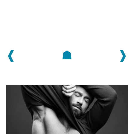
❰
☗
❱