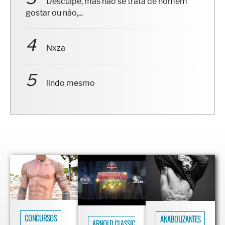
Desculpe, mas não se trata de homem
gostar ou não,...
Nxza
lindo mesmo
CONCURSOS
ANABOLIZANTES
ARNOLD CLASSIC