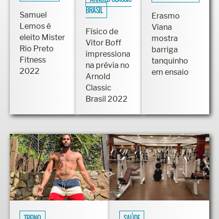
BRASIL
Samuel
Erasmo
Lemos é
Viana
Físico de
eleito Mister
mostra
Vitor Boff
Rio Preto
barriga
impressiona
Fitness
tanquinho
na prévia no
2022
em ensaio
Arnold
Classic
Brasil 2022
TREINO
SAÚDE