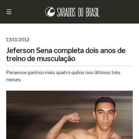
☰
13/11/2012
Jeferson Sena completa dois anos de
Início
treino de musculação
Notícias
Paraense ganhou mais quatro quilos nos últimos três
Sarados
meses
do
Brasil
Entrevistas
Antes
e
Depois