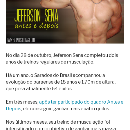
Superação
Fisiculturismo
Anabolizantes
Suplementação
Alimentação
No dia 28 de outubro, Jeferson Sena completou dois
Treino
anos de treinos regulares de musculação.
Saúde
Há um ano, o Sarados do Brasil acompanhou a
Ensaios
evolução do paraense de 18 anos e 1,70m de altura,
que pesa atualmente 64 quilos.
Concursos
Em três meses,
Moda
após ter participado do quadro Antes e
Depois
, ele conseguiu ganhar mais quatro quilos.
Praia
Nos últimos meses, seu treino de musculação foi
Contato
intensificado com o objetivo de ganhar mais massa