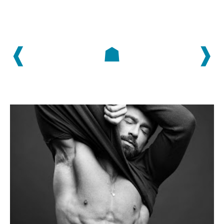
❰
☗
❱