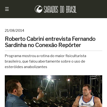
☰
21/08/2014
Roberto Cabrini entrevista Fernando
Início
Sardinha no Conexão Repórter
Notícias
Programa mostrou a rotina do maior fisiculturista
Sarados
brasileiro, que falou abertamente sobre o uso de
do
esteróides anabolizantes
Brasil
Entrevistas
Antes
e
Depois