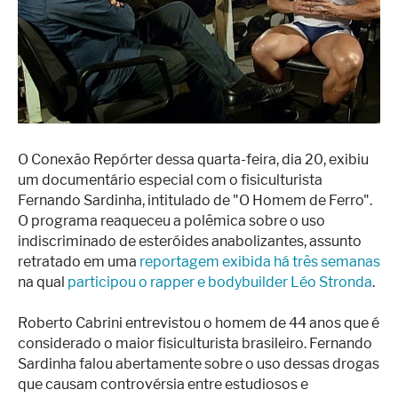
Superação
Fisiculturismo
Anabolizantes
Suplementação
Alimentação
O Conexão Repórter dessa quarta-feira, dia 20, exibiu
Treino
um documentário especial com o fisiculturista
Fernando Sardinha, intitulado de "O Homem de Ferro".
Saúde
O programa reaqueceu a polêmica sobre o uso
indiscriminado de esteróides anabolizantes, assunto
Ensaios
retratado em uma
reportagem exibida há três semanas
Concursos
na qual
participou o rapper e bodybuilder Léo Stronda
.
Moda
Roberto Cabrini entrevistou o homem de 44 anos que é
considerado o maior fisiculturista brasileiro. Fernando
Praia
Sardinha falou abertamente sobre o uso dessas drogas
Contato
que causam controvérsia entre estudiosos e