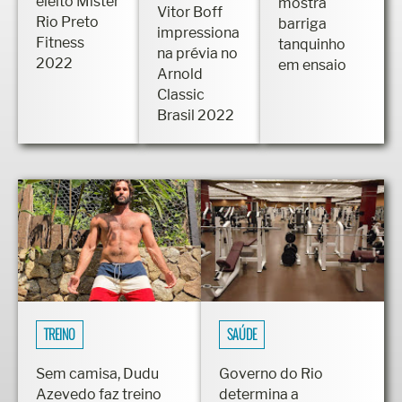
eleito Mister
mostra
Vitor Boff
Rio Preto
barriga
impressiona
Fitness
tanquinho
na prévia no
2022
em ensaio
Arnold
Classic
Brasil 2022
TREINO
SAÚDE
Sem camisa, Dudu
Governo do Rio
Azevedo faz treino
determina a