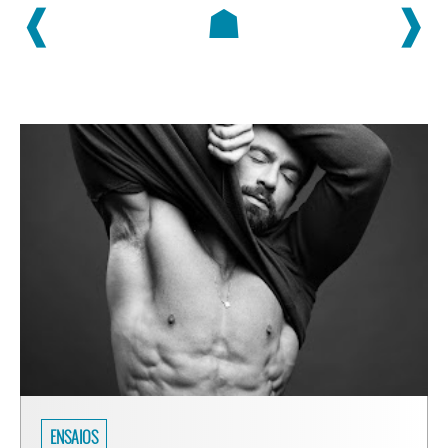
❰
☗
❱
ENSAIOS