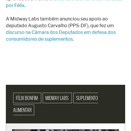
por Félix
.
A Midway Labs também anunciou seu apoio ao
deputado Augusto Carvalho (PPS-DF), que fez um
discurso na Câmara dos Deputados em defesa dos
consumidores de suplementos
.
FÉLIX BONFIM
MIDWAY LABS
SUPLEMENTO
ALIMENTAR