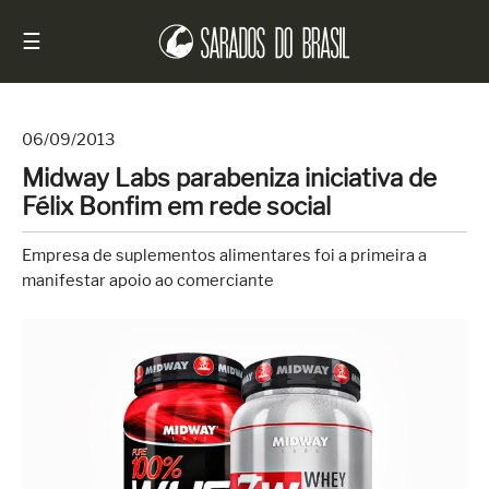
☰
06/09/2013
Midway Labs parabeniza iniciativa de
Início
Félix Bonfim em rede social
Notícias
Empresa de suplementos alimentares foi a primeira a
Sarados
manifestar apoio ao comerciante
do
Brasil
Entrevistas
Antes
e
Depois