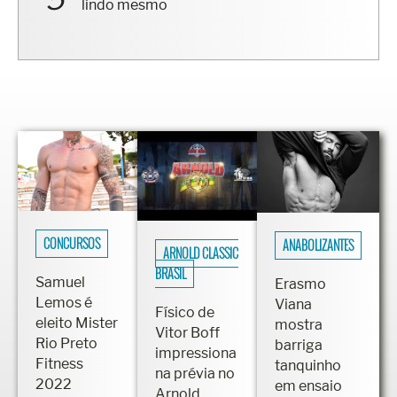
lindo mesmo
CONCURSOS
ANABOLIZANTES
ARNOLD CLASSIC
BRASIL
Samuel
Erasmo
Lemos é
Viana
Físico de
eleito Mister
mostra
Vitor Boff
Rio Preto
barriga
impressiona
Fitness
tanquinho
na prévia no
2022
em ensaio
Arnold