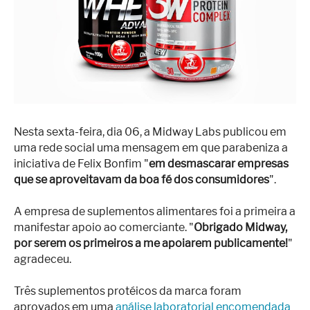
Superação
Fisiculturismo
Anabolizantes
Suplementação
Alimentação
Nesta sexta-feira, dia 06, a Midway Labs publicou em
Treino
uma rede social uma mensagem em que parabeniza a
Saúde
iniciativa de Felix Bonfim "
em desmascarar empresas
que se aproveitavam da boa fé dos consumidores
".
Ensaios
A empresa de suplementos alimentares foi a primeira a
Concursos
manifestar apoio ao comerciante. "
Obrigado Midway,
por serem os primeiros a me apoiarem publicamente!
Moda
"
agradeceu.
Praia
Três suplementos protéicos da marca foram
Contato
aprovados em uma
análise laboratorial encomendada